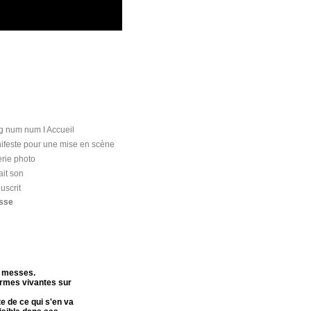
mb
g num num I Accueil
ifeste pour une mise en scène
rie photo
ait son
uscrit
sse
s messes.
ormes vivantes sur
te de ce qui s'en va