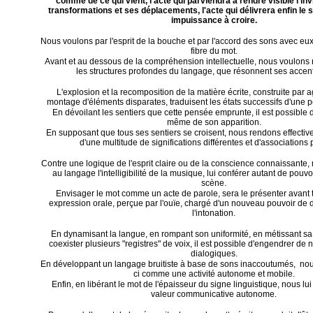
comme de ce qui vient, l'acte qui parviendra à rendre visible l'in
transformations et ses déplacements, l'acte qui délivrera enfin le 
impuissance à croire.
Nous voulons par l'esprit de la bouche et par l'accord des sons avec eux
fibre du mot.
Avant et au dessous de la compréhension intellectuelle, nous voulons 
les structures profondes du langage, que résonnent ses accents
L'explosion et la recomposition de la matière écrite, construite par 
montage d'éléments disparates, traduisent les états successifs d'une
En dévoilant les sentiers que cette pensée emprunte, il est possible de
même de son apparition.
En supposant que tous ses sentiers se croisent, nous rendons effective
d'une multitude de significations différentes et d'associations 
Contre une logique de l'esprit claire ou de la conscience connaissante,
au langage l'intelligibilité de la musique, lui conférer autant de pouv
scène.
Envisager le mot comme un acte de parole, sera le présenter avant
expression orale, perçue par l'ouïe, chargé d'un nouveau pouvoir de d
l'intonation.
En dynamisant la langue, en rompant son uniformité, en métissant sa 
coexister plusieurs "registres" de voix, il est possible d'engendrer de
dialogiques.
En développant un langage bruitiste à base de sons inaccoutumés, nou
ci comme une activité autonome et mobile.
Enfin, en libérant le mot de l'épaisseur du signe linguistique, nous lu
valeur communicative autonome.