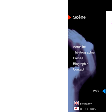
Scène
Actualité
Théâtrographie
Presse
Biographie
Contact
Voix
Biography
ローラン
コロソ