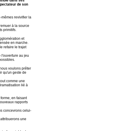
visible dans ses
spectateur de son
-mêmes revivifier la
remuer à la source
 primitifs.
agglomération et
 pensée en marche.
 refaire le trajet
 l'ouverture au jeu
possibles.
 nous voulons prêter
oir qu'un geste de
 tout comme une
ramatisation lié à
forme, en faisant
 nouveaux rapports
s concevrons celui-
i attribuerons une