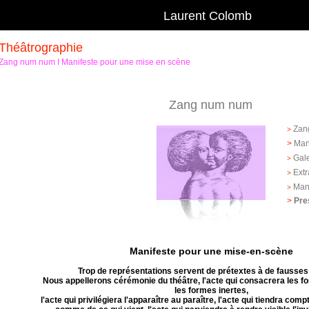
Laurent Col
o
Théâtrographie
Zang num num I Manifeste pour une mise en scène
Zang num num
Zan
>
>
Man
Gale
>
Extr
>
Man
>
>
Pre
Manifeste pour une mise-en-scène
Trop de représentations servent de prétextes à de fausse
Nous appellerons cérémonie du théâtre, l'acte qui consacrera les f
les formes inertes,
l'acte qui privilégiera l'apparaître au paraître, l'acte qui tiendra comp