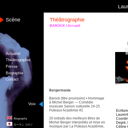
Laur
Scène
Théâtrographie
BAROCK I Accueil
Actualité
Théâtrographie
Presse
Biographie
Contact
Bergermania
Barock (titre provisoire) • Hommage
à Michel Berger — Comédie
Voix
musicale Saison culturelle 24-25
Puteaux Académie #2
Ecritur
Lauren
20 extraits des meilleurs titres de
Coordina
Biography
Michel Berger interprétés et mise en
Degré, 
ローラン
コロソ
musique par La Puteaux Académie,
Céline 