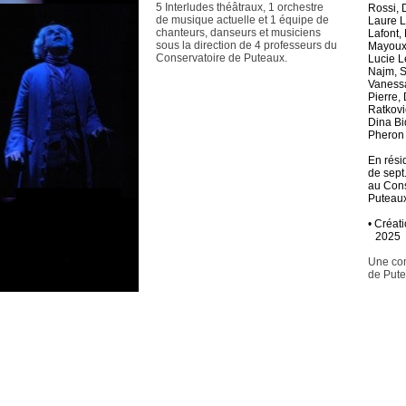
5 Interludes théâtraux, 1 orchestre
Rossi, 
de musique actuelle et 1 équipe de
Laure 
chanteurs, danseurs et musiciens
Lafont,
sous la direction de 4 professeurs du
Mayoux
Conservatoire de Puteaux.
Lucie L
Najm, 
Vaness
Pierre,
Ratkovi
Dina Bi
Pheron
En rési
de sept
au Cons
Puteau
•
Créati
2025
Une com
de Put